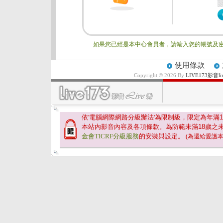
如果您已經是本中心會員者，請輸入您的帳號及密
使用條款
Copyright © 2026 By
LIVE173影
依'電腦網際網路分級辦法'為限制級，限定為年滿
1
本站內影音內容及各項條款。為防範未滿
18
歲之
金會TICRF分級服務
的安裝與設定。
(為還給愛護