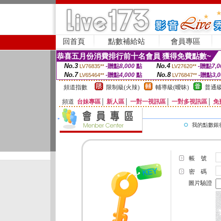
回首頁
點數補給站
會員專區
恭喜五月份消費排行前十名會員 獲得免費點數~
No.3
No.4
-贈點
8,000
點
-贈點
7,0
LV76835**
LV27620**
No.7
No.8
-贈點
4,000
點
-贈點
3,
LV65464**
LV76847**
頻道指數
限制級(火辣)
輔導級(曖昧)
普通級
頻道
台妹專區
│
新人區
│
一對一視訊區
│
一對多視訊區
│
免
我的點數銀
帳 號
密 碼
圖片驗證