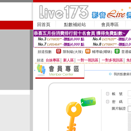
回首頁
點數補給站
會員專區
恭喜五月份消費排行前十名會員 獲得免費點數~
No.3
No.4
-贈點
8,000
點
-贈點
7,0
LV76835**
LV27620**
No.7
No.8
-贈點
4,000
點
-贈點
3,
LV65464**
LV76847**
頻道指數
限制級(火辣)
輔導級(曖昧)
普通級
頻道
台妹專區
│
新人區
│
一對一視訊區
│
一對多視訊區
│
免
我的點數銀
帳 號
密 碼
圖片驗證