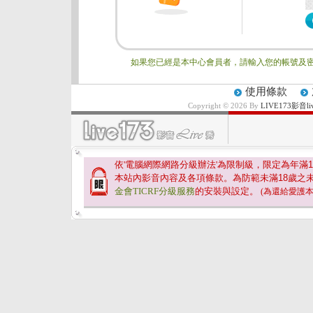
如果您已經是本中心會員者，請輸入您的帳號及密
使用條款
Copyright © 2026 By
LIVE173影
依'電腦網際網路分級辦法'為限制級，限定為年滿
1
本站內影音內容及各項條款。為防範未滿
18
歲之
金會TICRF分級服務
的安裝與設定。
(為還給愛護