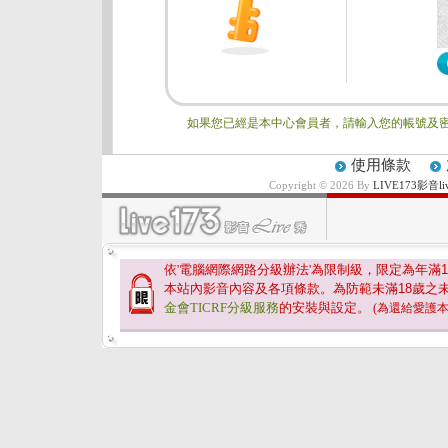
如果您已經是本中心會員者，請輸入您的帳號及密
使用條款
Copyright © 2026 By
LIVE173影
依'電腦網際網路分級辦法'為限制級，限定為年滿
1
本站內影音內容及各項條款。為防範未滿
18
歲之
金會TICRF分級服務
的安裝與設定。
(為還給愛護