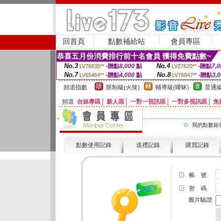
回首頁
點數補給站
會員專區
恭喜五月份消費排行前十名會員 獲得免費點數~
No.3
No.4
-贈點
8,000
點
-贈點
7,0
LV76835**
LV27620**
No.7
No.8
-贈點
4,000
點
-贈點
3,
LV65464**
LV76847**
頻道指數
限制級(火辣)
輔導級(曖昧)
普通級
頻道
台妹專區
│
新人區
│
一對一視訊區
│
一對多視訊區
│
免
我的點數銀
點數使用記錄
送禮記錄
購買記錄
帳 號
密 碼
圖片驗證