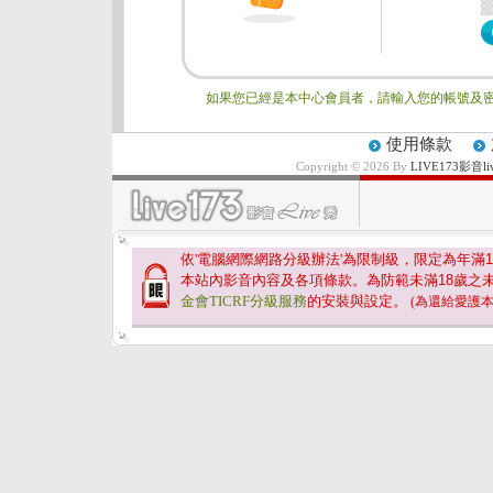
如果您已經是本中心會員者，請輸入您的帳號及密
使用條款
Copyright © 2026 By
LIVE173影
依'電腦網際網路分級辦法'為限制級，限定為年滿
1
本站內影音內容及各項條款。為防範未滿
18
歲之
金會TICRF分級服務
的安裝與設定。
(為還給愛護