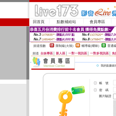
回首頁
點數補給站
會員專區
恭喜五月份消費排行前十名會員 獲得免費點數~
No.3
No.4
-贈點
8,000
點
-贈點
7,0
LV76835**
LV27620**
No.7
No.8
-贈點
4,000
點
-贈點
3,
LV65464**
LV76847**
頻道指數
限制級(火辣)
輔導級(曖昧)
普通級
頻道
台妹專區
│
新人區
│
一對一視訊區
│
一對多視訊區
│
免
我的點數銀
帳 號
密 碼
圖片驗證