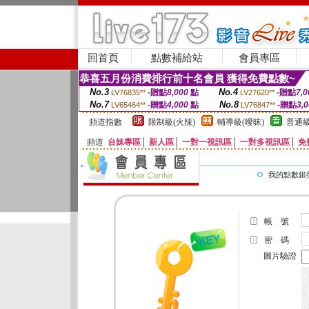
回首頁
點數補給站
會員專區
恭喜五月份消費排行前十名會員 獲得免費點數~
No.3
No.4
-贈點
8,000
點
-贈點
7,0
LV76835**
LV27620**
No.7
No.8
-贈點
4,000
點
-贈點
3,
LV65464**
LV76847**
頻道指數
限制級(火辣)
輔導級(曖昧)
普通級
頻道
台妹專區
│
新人區
│
一對一視訊區
│
一對多視訊區
│
免
我的點數銀
帳 號
密 碼
圖片驗證