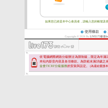
如果您已經是本中心會員者，請輸入您的帳號及密
使用條款
Copyright © 2026 By
LIVE173影
依'電腦網際網路分級辦法'為限制級，限定為年滿
1
本站內影音內容及各項條款。為防範未滿
18
歲之
金會TICRF分級服務
的安裝與設定。
(為還給愛護