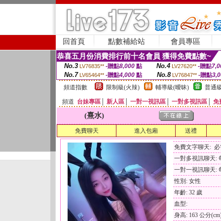
回首頁
點數補給站
會員專區
恭喜五月份消費排行前十名會員 獲得免費點數~
No.3
No.4
-贈點
8,000
點
-贈點
7,0
LV76835**
LV27620**
No.7
No.8
-贈點
4,000
點
-贈點
3,
LV65464**
LV76847**
頻道指數
限制級(火辣)
輔導級(曖昧)
普通級
頻道
台妹專區
│
新人區
│
一對一視訊區
│
一對多視訊區
│
免
(熹水)
免費聊天
進入包廂
送禮
免費文字聊天: 
一對多視訊聊天: 每
一對一視訊聊天: 每
性別: 女性
年齡: 32 歲
血型:
身高: 163 公分(cm