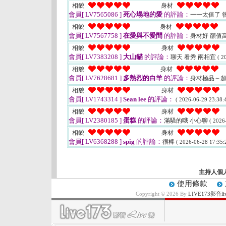
相貌
身材
會員[ LV7565086 ]
死心塌地的愛
的評論：
一一太值了 
相貌
身材
會員[ LV7567758 ]
在愛與不愛間
的評論：
身材好 顏值
相貌
身材
會員[ LV7383208 ]
大山貓
的評論：
聊天 看秀 兩相宜
( 2
相貌
身材
會員[ LV7628681 ]
多熱烈的白羊
的評論：
身材極品～
相貌
身材
會員[ LV1743314 ]
Sean lee
的評論：
( 2026-06-29 23:38:4
相貌
身材
會員[ LV2380185 ]
蛋糕
的評論：
滿騷的哦 小心聊
( 2026
相貌
身材
會員[ LV6368288 ]
spig
的評論：
很棒
( 2026-06-28 17:35:
主持人個
使用條款
Copyright © 2026 By
LIVE173影