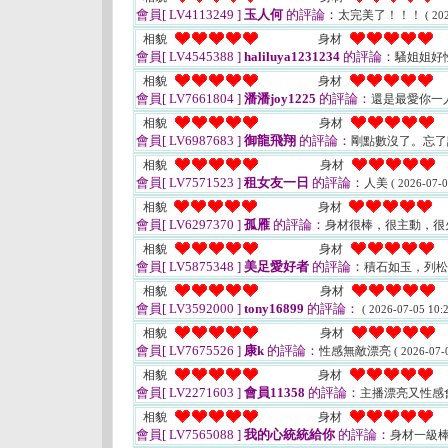
會員[ LV4113249 ]
玉人何
的評論：
太完美了！！！
( 20
相貌
身材
會員[ LV4545388 ]
haliluya1231234
的評論：
騷姐姐好
相貌
身材
會員[ LV7661804 ]
潘潘joy1225
的評論：
還是最愛你一人
相貌
身材
會員[ LV6987683 ]
御龍飛翔
的評論：
剛點數沒了。忘
相貌
身材
會員[ LV7571523 ]
租女友一日
的評論：
人美
( 2026-07-0
相貌
身材
會員[ LV6297370 ]
孤雁
的評論：
身材很棒，很主動，很
相貌
身材
會員[ LV5875348 ]
美足愛好者
的評論：
積石如玉，列
相貌
身材
會員[ LV3592000 ]
tony16899
的評論：
( 2026-07-05 10:2
相貌
身材
會員[ LV7675526 ]
康k
的評論：
性感無敵漂亮
( 2026-07-
相貌
身材
會員[ LV2271603 ]
會員11358
的評論：
主播漂亮又性感
相貌
身材
會員[ LV7565088 ]
我的心統統給你
的評論：
身材一級棒