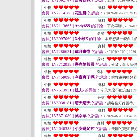
會員[ LV2392747 ]
曲奇餅乾
的評論：
真爽
( 2026-08-02 2
相貌
身材
會員[ LV7714188 ]
花生酥
的評論：
( 2026-08-02 07:28:17
相貌
身材
會員[ LV2113665 ]
Andy655
的評論：
下次再聊
( 2026-07
相貌
身材
會員[ LV3097060 ]
X小毅X
的評論：
本來想當一艘自由
相貌
身材
會員[ LV7286621 ]
歲月畫卷
的評論：
忙忙忙忙忙
( 2026
相貌
身材
會員[ LV7712939 ]
熹息情報員
的評論：
煮啵，白天請
相貌
身材
會員[ LV7459096 ]
今夜爽了嗎
的評論：
跳舞跳的很好
相貌
身材
會員[ LV7613951 ]
姐夫-
的評論：
今天怎麼不能充點
( 20
相貌
身材
會員[ LV6938181 ]
晴天晴天
的評論：
請各位好好善待。
相貌
身材
會員[ LV5871080 ]
莫宰羊
的評論：
( 2026-07-16 03:42:29
相貌
身材
會員[ LV4640388 ]
小安是足控
的評論：
美翻的寶寶 很
相貌
身材