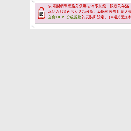
依'電腦網際網路分級辦法'為限制級，限定為年滿
1
本站內影音內容及各項條款。為防範未滿
18
歲之
金會TICRF分級服務
的安裝與設定。
(為還給愛護