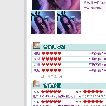
體重: 48 公斤(kg)
區域: 大陸地區
相貌
平均評價 5.0
身材
平均評價 5.0
表演
平均評價 5.0
態度
平均評價 5.0
註﹕最高值 5分
相貌
身材
會員[ LV3438662 ]
話夢a
的評論：
完美
( 2026-08-06 01:2
相貌
身材