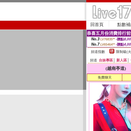
回首頁
點數補
恭喜五月份消費排行前
No.3
-贈點
8,0
LV76835**
No.7
-贈點
4,0
LV65464**
頻道指數
限制級(火
頻道
台妹專區
│
新人區
│
(越南亭道)
免費聊天