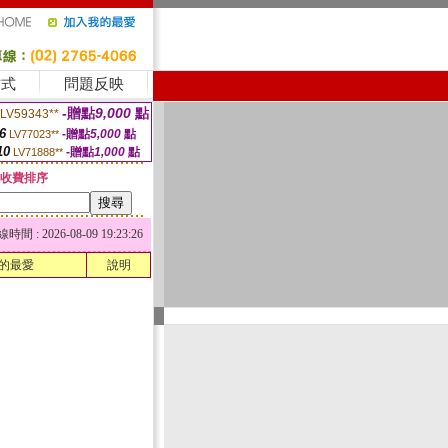
方式
問題反映
-贈點
9,000
點
LV59343**
6
-贈點
5,000
點
LV77023**
10
-贈點
1,000
點
LV71888**
收費排序
 : 2026-08-09 19:23:26
的最愛
說明