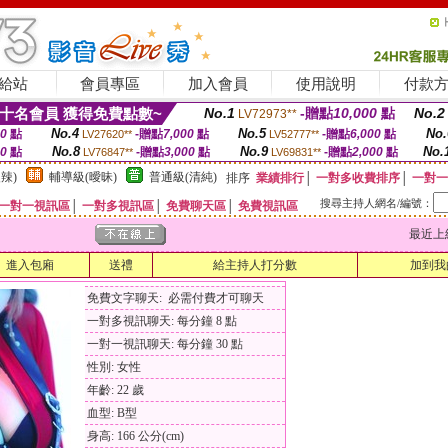
給站
會員專區
加入會員
使用說明
付款
十名會員 獲得免費點數~
No.1
-贈點
10,000
點
No.2
LV72973**
No.4
No.5
No.
00
點
-贈點
7,000
點
-贈點
6,000
點
LV27620**
LV52777**
No.8
No.9
No.
00
點
-贈點
3,000
點
-贈點
2,000
點
LV76847**
LV69831**
辣)
輔導級(曖昧)
普通級(清純)
排序
業績排行
│
一對多收費排序
│
一對一
搜尋主持人網名/編號：
一對一視訊區
│
一對多視訊區
│
免費聊天區
│
免費視訊區
最近上線時間
進入包廂
送禮
給主持人打分數
加到我
免費文字聊天: 必需付費才可聊天
一對多視訊聊天: 每分鐘 8 點
一對一視訊聊天: 每分鐘 30 點
性別: 女性
年齡: 22 歲
血型: B型
身高: 166 公分(cm)