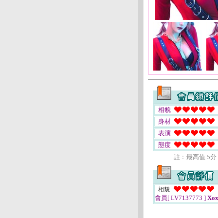
相貌
身材
表演
態度
註﹕最高值 5分
相貌
會員[ LV7137773 ]
Xox