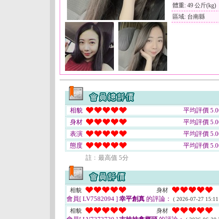
體重: 49 公斤(kg)
區域: 台南縣
相貌
平均評價 5.0
身材
平均評價 5.0
表演
平均評價 5.0
態度
平均評價 5.0
註﹕最高值 5分
相貌
身材
會員[ LV7582094 ]
幸平創真
的評論：
( 2026-07-27 15:11
相貌
身材