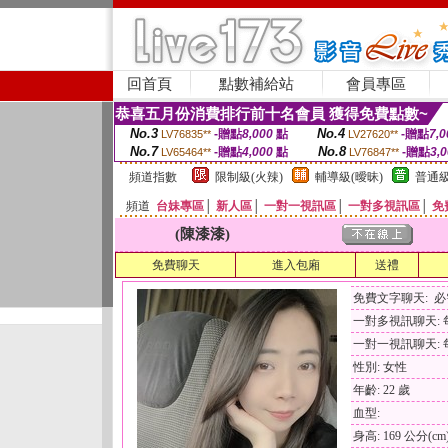
回首頁
點數補給站
會員專區
恭喜五月份消費排行前十名會員 獲得免費點數~
No.3
No.4
-贈點
8,000
點
-贈點
7,0
LV76835**
LV27620**
No.7
No.8
-贈點
4,000
點
-贈點
3,
LV65464**
LV76847**
頻道指數
限制級(火辣)
輔導級(曖昧)
普通級
頻道
台妹專區
│
新人區
│
一對一視訊區
│
一對多視訊區
│
免
(陳漆漆)
免費聊天
進入包廂
送禮
免費文字聊天: 
一對多視訊聊天: 每
一對一視訊聊天: 每
性別: 女性
年齡: 22 歲
血型:
身高: 169 公分(cm