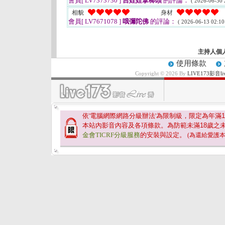
會員[ LV7373730 ]
吉娃娃拿榔頭
的評論：
( 2026-06-30 
相貌
身材
會員[ LV7671078 ]
哦彌陀佛
的評論：
( 2026-06-13 02:10
主持人個
使用條款
Copyright © 2026 By
LIVE173影
依'電腦網際網路分級辦法'為限制級，限定為年滿
1
本站內影音內容及各項條款。為防範未滿
18
歲之
金會TICRF分級服務
的安裝與設定。
(為還給愛護