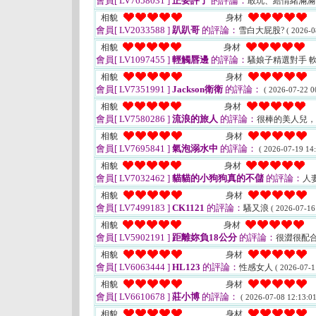
會員[ LV7658031 ]
正要評了
的評論：
敢玩、給情緒滿
相貌
身材
會員[ LV2033588 ]
趴趴哥
的評論：
雪白大屁股?
( 2026-0
相貌
身材
會員[ LV1097455 ]
輕觸唇邊
的評論：
騷娘子精選對手 
相貌
身材
會員[ LV7351991 ]
Jackson衛衛
的評論：
( 2026-07-22 0
相貌
身材
會員[ LV7580286 ]
流浪的旅人
的評論：
很棒的美人兒
相貌
身材
會員[ LV7695841 ]
氣泡溺水中
的評論：
( 2026-07-19 14:
相貌
身材
會員[ LV7032462 ]
貓貓的小狗狗真的不儲
的評論：
人
相貌
身材
會員[ LV7499183 ]
CK1121
的評論：
騷又浪
( 2026-07-16
相貌
身材
會員[ LV5902191 ]
距離妳負18公分
的評論：
很澀很配
相貌
身材
會員[ LV6063444 ]
HL123
的評論：
性感女人
( 2026-07-1
相貌
身材
會員[ LV6610678 ]
莊小博
的評論：
( 2026-07-08 12:13:01
相貌
身材