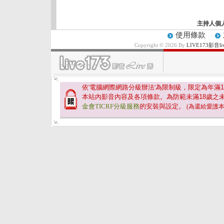
主持人個
使用條款
Copyright © 2026 By
LIVE173影
依'電腦網際網路分級辦法'為限制級，限定為年滿
1
本站內影音內容及各項條款。為防範未滿
18
歲之
金會TICRF分級服務
的安裝與設定。
(為還給愛護