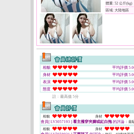
體重: 52 公斤(kg)
區域: 大陸地區
相貌
平均評價 5.0
身材
平均評價 5.0
表演
平均評價 5.0
態度
平均評價 5.0
註﹕最高值 5分
相貌
身材
會員[ LV3057193 ]
看主撥穿夾腳或紅白拖
的評論：
最
相貌
身材