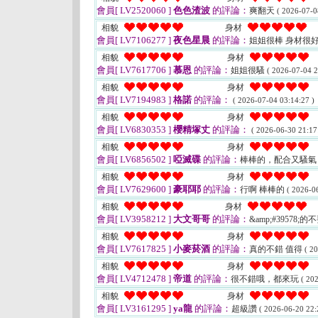
會員[ LV2520060 ]
色色渣波
的評論：
爽翻天
( 2026-07-0
相貌
身材
會員[ LV7106277 ]
夜色星晨
的評論：
姐姐很棒 身材很
相貌
身材
會員[ LV7617706 ]
慕恩
的評論：
姐姐很騷
( 2026-07-04 2
相貌
身材
會員[ LV7194983 ]
格諾
的評論：
( 2026-07-04 03:14:27 )
相貌
身材
會員[ LV6830353 ]
櫻精塚丈
的評論：
( 2026-06-30 21:17
相貌
身材
會員[ LV6856502 ]
啞滅碟
的評論：
棒棒的，配合又騷
相貌
身材
會員[ LV7629600 ]
豪耶耶
的評論：
行啊 棒棒的
( 2026-0
相貌
身材
會員[ LV3958212 ]
大文哥哥
的評論：
&amp;#39578
相貌
身材
會員[ LV7617825 ]
小麥菸酒
的評論：
真的不錯 值得
( 2
相貌
身材
會員[ LV4712478 ]
帝道
的評論：
很不錯哦，都來玩
( 20
相貌
身材
會員[ LV3161295 ]
ya龍
的評論：
超級讚
( 2026-06-20 22: