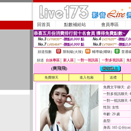
回首頁
點數補給站
會員專區
恭喜五月份消費排行前十名會員 獲得免費點數~
No.3
No.4
-贈點
8,000
點
-贈點
7,0
LV76835**
LV27620**
No.7
No.8
-贈點
4,000
點
-贈點
3,
LV65464**
LV76847**
頻道指數
限制級(火辣)
輔導級(曖昧)
普通級
頻道
台妹專區
│
新人區
│
一對一視訊區
│
一對多視訊區
│
免
(爽飛飛)
免費聊天
進入包廂
送禮
免費文字聊天: 
一對多視訊聊天: 每
一對一視訊聊天: 每
性別: 女性
年齡: 29 歲
血型:
身高: 165 公分(cm