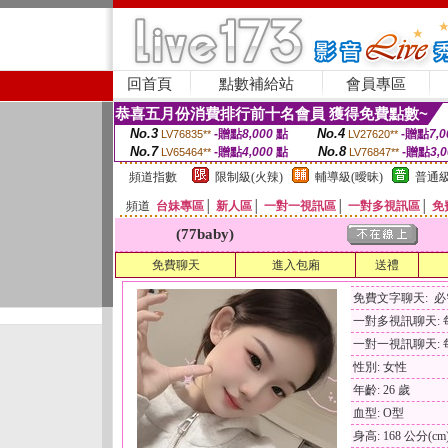
回首頁
點數補給站
會員專區
恭喜五月份消費排行前十名會員 獲得免費點數~
No.3
No.4
-贈點
8,000
點
-贈點
7,0
LV76835**
LV27620**
No.7
No.8
-贈點
4,000
點
-贈點
3,
LV65464**
LV76847**
頻道指數
限制級(火辣)
輔導級(曖昧)
普通級
頻道
台妹專區
│
新人區
│
一對一視訊區
│
一對多視訊區
│
免
(77baby)
免費聊天
進入包廂
送禮
免費文字聊天: 
一對多視訊聊天: 每
一對一視訊聊天: 每
性別: 女性
年齡: 26 歲
血型: O型
身高: 168 公分(cm