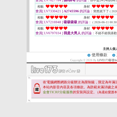
會員[ LV7627784 ]
插b帥哥
的評論：
你不是24小時的嗎
相貌
身材
會員[ LV7330421 ]
A2745596
的評論：
突然就下了
( 202
相貌
身材
會員[ LV7216948 ]
吸吸吸吸
的評論：
( 2026-06-11 00:30
相貌
身材
會員[ LV6797034 ]
我是大男人
的評論：
不錯不錯我喜
主持人個
使用條款
Copyright © 2026 By
LIVE173影
依'電腦網際網路分級辦法'為限制級，限定為年滿
1
本站內影音內容及各項條款。為防範未滿
18
歲之
金會TICRF分級服務
的安裝與設定。
(為還給愛護