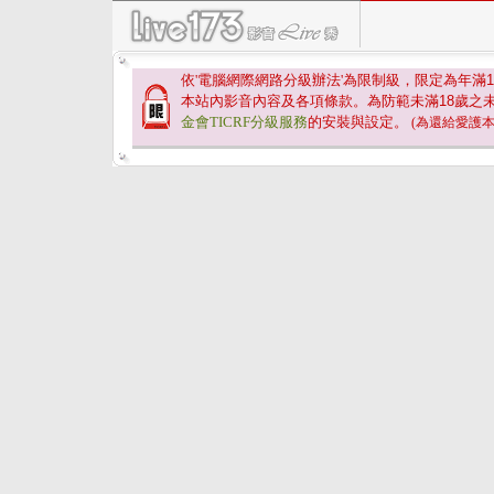
依'電腦網際網路分級辦法'為限制級，限定為年滿
1
本站內影音內容及各項條款。為防範未滿
18
歲之
金會TICRF分級服務
的安裝與設定。
(為還給愛護