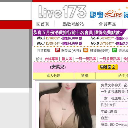
回首頁
點數補給站
會員專區
恭喜五月份消費排行前十名會員 獲得免費點數~
No.3
No.4
-贈點
8,000
點
-贈點
7,0
LV76835**
LV27620**
No.7
No.8
-贈點
4,000
點
-贈點
3,
LV65464**
LV76847**
頻道指數
限制級(火辣)
輔導級(曖昧)
普通級
頻道
台妹專區
│
新人區
│
一對一視訊區
│
一對多視訊區
│
免
(安柔兒)
進入包廂
送禮
給主
免費文字聊天: 
一對多視訊聊天: 每
一對一視訊聊天: 
性別: 女性
年齡: 20 歲
血型:
身高: 165 公分(cm