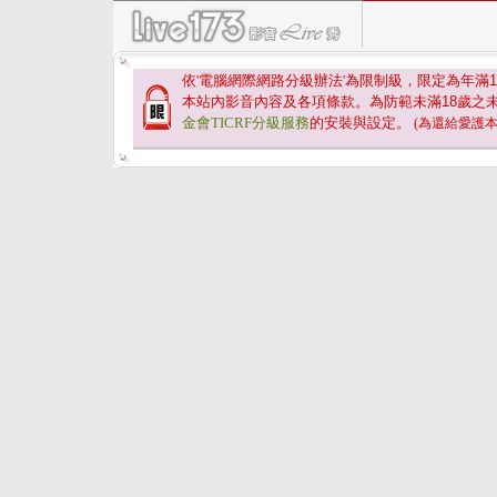
依'電腦網際網路分級辦法'為限制級，限定為年滿
1
本站內影音內容及各項條款。為防範未滿
18
歲之
金會TICRF分級服務
的安裝與設定。
(為還給愛護