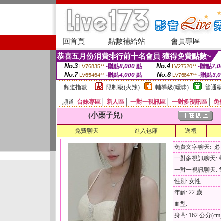
回首頁
點數補給站
會員專區
恭喜五月份消費排行前十名會員 獲得免費點數~
No.3
No.4
-贈點
8,000
點
-贈點
7,0
LV76835**
LV27620**
No.7
No.8
-贈點
4,000
點
-贈點
3,
LV65464**
LV76847**
頻道指數
限制級(火辣)
輔導級(曖昧)
普通級
頻道
台妹專區
│
新人區
│
一對一視訊區
│
一對多視訊區
│
免
(小栗子兒)
免費聊天
進入包廂
送禮
免費文字聊天: 
一對多視訊聊天: 每
一對一視訊聊天: 每
性別: 女性
年齡: 22 歲
血型:
身高: 162 公分(cm