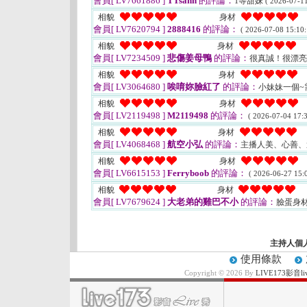
會員[ LV7661886 ]
TTsann
的評論：
1等甜妹
( 2026-07-11
相貌
身材
會員[ LV7620794 ]
2888416
的評論：
( 2026-07-08 15:10:
相貌
身材
會員[ LV7234509 ]
悲傷姜母鴨
的評論：
很真誠！很漂
相貌
身材
會員[ LV3064680 ]
唉唷妳臉紅了
的評論：
小妹妹一個~
相貌
身材
會員[ LV2119498 ]
M2119498
的評論：
( 2026-07-04 17:3
相貌
身材
會員[ LV4068468 ]
航空小弘
的評論：
主播人美、心善、
相貌
身材
會員[ LV6615153 ]
Ferryboob
的評論：
( 2026-06-27 15:0
相貌
身材
會員[ LV7679624 ]
大老弟的雞巴不小
的評論：
臉蛋身
主持人個
使用條款
Copyright © 2026 By
LIVE173影