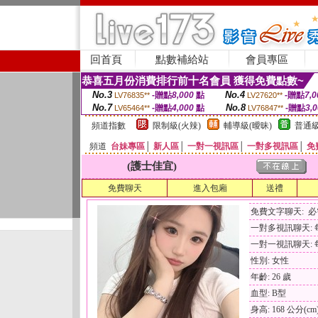
回首頁
點數補給站
會員專區
恭喜五月份消費排行前十名會員 獲得免費點數~
No.3
No.4
-贈點
8,000
點
-贈點
7,0
LV76835**
LV27620**
No.7
No.8
-贈點
4,000
點
-贈點
3,
LV65464**
LV76847**
頻道指數
限制級(火辣)
輔導級(曖昧)
普通級
頻道
台妹專區
│
新人區
│
一對一視訊區
│
一對多視訊區
│
免
(護士佳宜)
免費聊天
進入包廂
送禮
免費文字聊天: 
一對多視訊聊天: 每
一對一視訊聊天: 每
性別: 女性
年齡: 26 歲
血型: B型
身高: 168 公分(cm