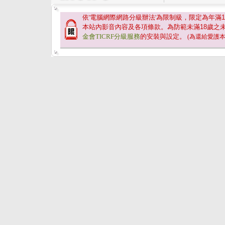
依'電腦網際網路分級辦法'為限制級，限定為年滿
1
本站內影音內容及各項條款。為防範未滿
18
歲之
金會TICRF分級服務
的安裝與設定。
(為還給愛護