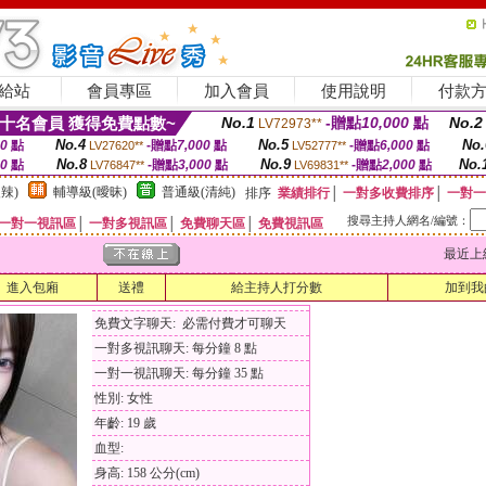
給站
會員專區
加入會員
使用說明
付款
十名會員 獲得免費點數~
No.1
-贈點
10,000
點
No.2
LV72973**
No.4
No.5
No.
00
點
-贈點
7,000
點
-贈點
6,000
點
LV27620**
LV52777**
No.8
No.9
No.
00
點
-贈點
3,000
點
-贈點
2,000
點
LV76847**
LV69831**
辣)
輔導級(曖昧)
普通級(清純)
排序
業績排行
│
一對多收費排序
│
一對一
搜尋主持人網名/編號：
一對一視訊區
│
一對多視訊區
│
免費聊天區
│
免費視訊區
最近上線時間
進入包廂
送禮
給主持人打分數
加到我
免費文字聊天: 必需付費才可聊天
一對多視訊聊天: 每分鐘 8 點
一對一視訊聊天: 每分鐘 35 點
性別: 女性
年齡: 19 歲
血型:
身高: 158 公分(cm)