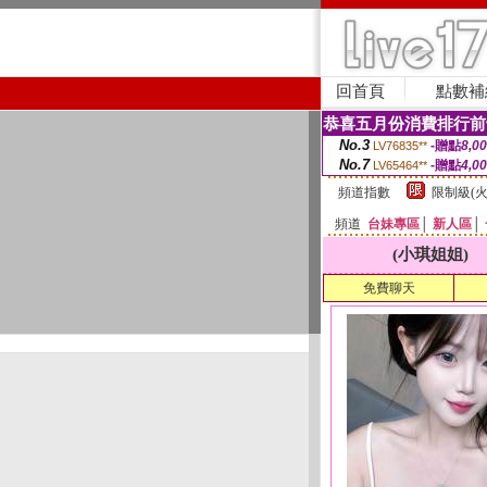
回首頁
點數補
恭喜五月份消費排行前
No.3
-贈點
8,0
LV76835**
No.7
-贈點
4,0
LV65464**
頻道指數
限制級(火
頻道
台妹專區
│
新人區
│
(小琪姐姐)
免費聊天