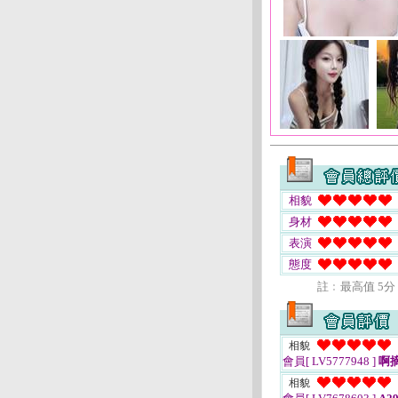
相貌
身材
表演
態度
註﹕最高值 5分
相貌
會員[ LV5777948 ]
啊
相貌