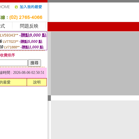
方式
問題反映
-贈點
9,000
點
LV59343**
6
-贈點
5,000
點
LV77023**
10
-贈點
1,000
點
LV71888**
收費排序
 : 2026-08-06 02:50:51
的最愛
說明