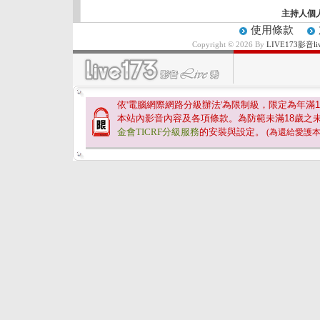
主持人個
使用條款
Copyright © 2026 By
LIVE173影
依'電腦網際網路分級辦法'為限制級，限定為年滿
1
本站內影音內容及各項條款。為防範未滿
18
歲之
金會TICRF分級服務
的安裝與設定。
(為還給愛護