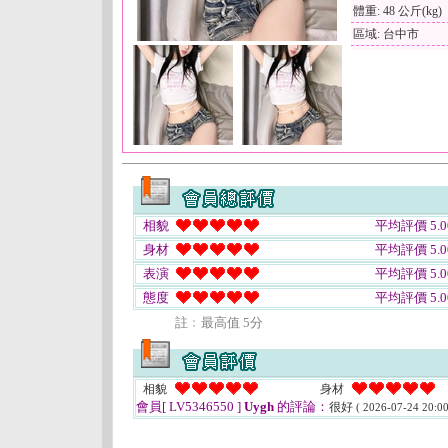
體重: 48 公斤(kg)
區域: 台中市
相貌
平均評價 5.0
身材
平均評價 5.0
表演
平均評價 5.0
態度
平均評價 5.0
註﹕最高值 5分
相貌
身材
會員[ LV5346550 ]
Uygh
的評論：
很好
( 2026-07-24 20:00