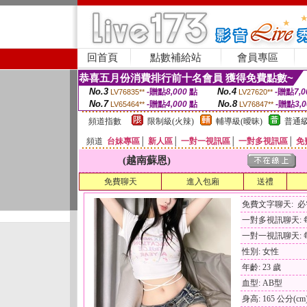
回首頁
點數補給站
會員專區
恭喜五月份消費排行前十名會員 獲得免費點數~
No.3
No.4
-贈點
8,000
點
-贈點
7,0
LV76835**
LV27620**
No.7
No.8
-贈點
4,000
點
-贈點
3,
LV65464**
LV76847**
頻道指數
限制級(火辣)
輔導級(曖昧)
普通級
頻道
台妹專區
│
新人區
│
一對一視訊區
│
一對多視訊區
│
免
(越南蘇恩)
免費聊天
進入包廂
送禮
免費文字聊天: 
一對多視訊聊天: 每
一對一視訊聊天: 每
性別: 女性
年齡: 23 歲
血型: AB型
身高: 165 公分(cm