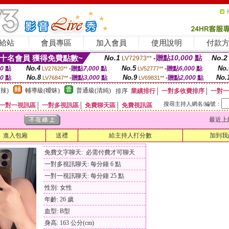
給站
會員專區
加入會員
使用說明
付款
十名會員 獲得免費點數~
No.1
-贈點
10,000
點
No.2
LV72973**
No.4
No.5
No.
00
點
-贈點
7,000
點
-贈點
6,000
點
LV27620**
LV52777**
No.8
No.9
No.
00
點
-贈點
3,000
點
-贈點
2,000
點
LV76847**
LV69831**
辣)
輔導級(曖昧)
普通級(清純)
排序
業績排行
│
一對多收費排序
│
一對一
搜尋主持人網名/編號：
一對一視訊區
│
一對多視訊區
│
免費聊天區
│
免費視訊區
最近上線時間
進入包廂
送禮
給主持人打分數
加到我
免費文字聊天: 必需付費才可聊天
一對多視訊聊天: 每分鐘 6 點
一對一視訊聊天: 每分鐘 25 點
性別: 女性
年齡: 26 歲
血型: B型
身高: 163 公分(cm)