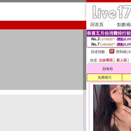
回首頁
點數補
恭喜五月份消費排行前
No.3
-贈點
8,0
LV76835**
No.7
-贈點
4,0
LV65464**
頻道指數
限制級(火
頻道
台妹專區
│
新人區
│
(yiyi)
免費聊天