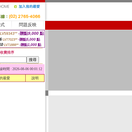
方式
問題反映
-贈點
9,000
點
LV59343**
6
-贈點
5,000
點
LV77023**
10
-贈點
1,000
點
LV71888**
收費排序
 : 2026-08-06 00:01:12
的最愛
說明