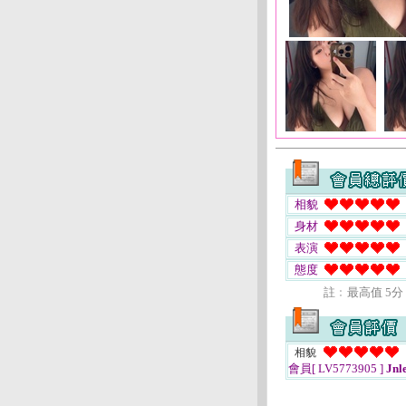
相貌
身材
表演
態度
註﹕最高值 5分
相貌
會員[ LV5773905 ]
Jnl