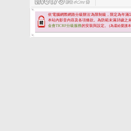
依'電腦網際網路分級辦法'為限制級，限定為年滿
1
本站內影音內容及各項條款。為防範未滿
18
歲之
金會TICRF分級服務
的安裝與設定。
(為還給愛護