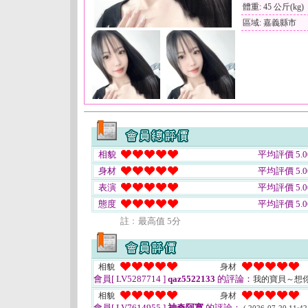
體重: 45 公斤(kg)
區域: 嘉義縣市
相貌
平均評價 5.0
身材
平均評價 5.0
表演
平均評價 5.0
態度
平均評價 5.0
註﹕最高值 5分
相貌
身材
會員[ LV5287714 ]
qaz5522133
的評論：
我的寶貝～想
相貌
身材
會員[ LV7614955 ]
神奇阿寬
的評論：