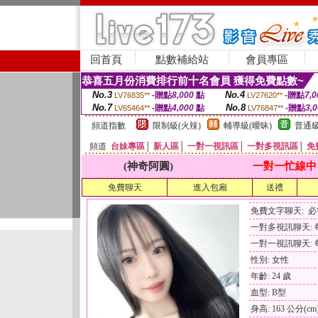
回首頁
點數補給站
會員專區
恭喜五月份消費排行前十名會員 獲得免費點數~
No.3
No.4
-贈點
8,000
點
-贈點
7,0
LV76835**
LV27620**
No.7
No.8
-贈點
4,000
點
-贈點
3,
LV65464**
LV76847**
頻道指數
限制級(火辣)
輔導級(曖昧)
普通級
頻道
台妹專區
│
新人區
│
一對一視訊區
│
一對多視訊區
│
免
(神奇阿圓)
一對一忙線中
免費聊天
進入包廂
送禮
免費文字聊天: 
一對多視訊聊天: 每
一對一視訊聊天: 每
性別: 女性
年齡: 24 歲
血型: B型
身高: 163 公分(cm