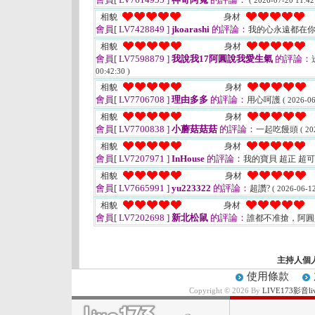
( 2026-07-20 11:42
相貌
身材
會員[ LV7428849 ]
jkoarashi
的評論：
我的心永遠都在
相貌
身材
會員[ LV7598879 ]
我說我17阿圓說我愛生氣
的評論：
00:42:30 )
相貌
身材
會員[ LV7706708 ]
理由多多
的評論：
用心呵護
( 2026-06
相貌
身材
會員[ LV7700838 ]
小蘑菇菇菇
的評論：
一起吃饅頭
( 20
相貌
身材
會員[ LV7207971 ]
InHouse
的評論：
我的寶貝 超正 超
相貌
身材
會員[ LV7665991 ]
yu223322
的評論：
超讚?
( 2026-06-12
相貌
身材
會員[ LV7202698 ]
新北松鼠
的評論：
誰都不准搶，阿
主持人個
使用條款
Copyright © 2026 By
LIVE173影