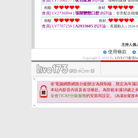
會員[ LV7106277 ]
夜色星晨
的評論：
很棒的妹妹 值得
相貌
身材
會員[ LV2736894 ]
張開變態口腔
的評論：
非常配合很
相貌
身材
會員[ LV7707256 ]
A2933605
的評論：
美麗動人
( 2026-0
主持人個
使用條款
Copyright © 2026 By
LIVE173影
依'電腦網際網路分級辦法'為限制級，限定為年滿
1
本站內影音內容及各項條款。為防範未滿
18
歲之
金會TICRF分級服務
的安裝與設定。
(為還給愛護