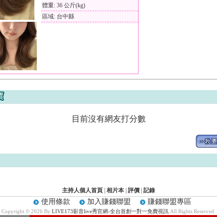
體重: 36 公斤(kg)
區域: 台中縣
目前沒有網友打分數
主持人個人首頁
|
相片本
|
評價
|
記錄
使用條款
加入賺錢聯盟
賺錢聯盟專區
Copyright © 2026 By
LIVE173影音live秀官網-全台首創一對一免費視訊
All Rights Reserved.