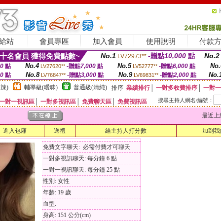
給站
會員專區
加入會員
使用說明
付款
十名會員 獲得免費點數~
No.1
-贈點
10,000
點
No.2
LV72973**
No.4
No.5
No.
00
點
-贈點
7,000
點
-贈點
6,000
點
LV27620**
LV52777**
No.8
No.9
No.
00
點
-贈點
3,000
點
-贈點
2,000
點
LV76847**
LV69831**
辣)
輔導級(曖昧)
普通級(清純)
排序
業績排行
│
一對多收費排序
│
一對一
搜尋主持人網名/編號：
一對一視訊區
│
一對多視訊區
│
免費聊天區
│
免費視訊區
最近上線時間
進入包廂
送禮
給主持人打分數
加到我
免費文字聊天: 必需付費才可聊天
一對多視訊聊天: 每分鐘 6 點
一對一視訊聊天: 每分鐘 25 點
性別: 女性
年齡: 19 歲
血型:
身高: 151 公分(cm)