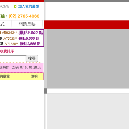
方式
問題反映
-贈點
9,000
點
LV59343**
6
-贈點
5,000
點
LV77023**
10
-贈點
1,000
點
LV71888**
收費排序
 : 2026-07-16 01:28:05
的最愛
說明