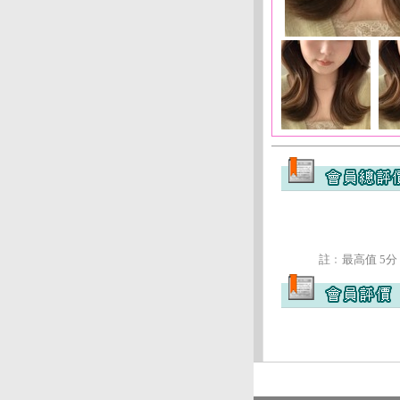
註﹕最高值 5分