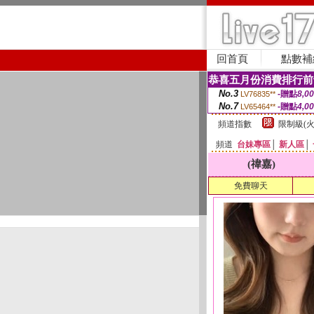
回首頁
點數補
恭喜五月份消費排行前
No.3
-贈點
8,0
LV76835**
No.7
-贈點
4,0
LV65464**
頻道指數
限制級(火
頻道
台妹專區
│
新人區
│
(禕嘉)
免費聊天