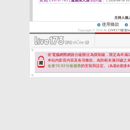
會員[ LV6707783 ]
溫酒浪天涯
的評論：
( 2026-06-16 10:
主持人個
使用條款
Copyright © 2026 By
LIVE173影
依'電腦網際網路分級辦法'為限制級，限定為年滿
1
本站內影音內容及各項條款。為防範未滿
18
歲之
金會TICRF分級服務
的安裝與設定。
(為還給愛護