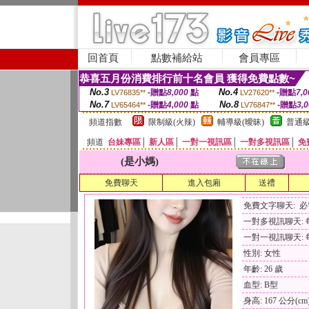
回首頁
點數補給站
會員專區
恭喜五月份消費排行前十名會員 獲得免費點數~
No.3
No.4
-贈點
8,000
點
-贈點
7,0
LV76835**
LV27620**
No.7
No.8
-贈點
4,000
點
-贈點
3,
LV65464**
LV76847**
頻道指數
限制級(火辣)
輔導級(曖昧)
普通級
頻道
台妹專區
│
新人區
│
一對一視訊區
│
一對多視訊區
│
免
(是小媽)
免費聊天
進入包廂
送禮
免費文字聊天: 
一對多視訊聊天: 每
一對一視訊聊天: 每
性別: 女性
年齡: 26 歲
血型: B型
身高: 167 公分(cm