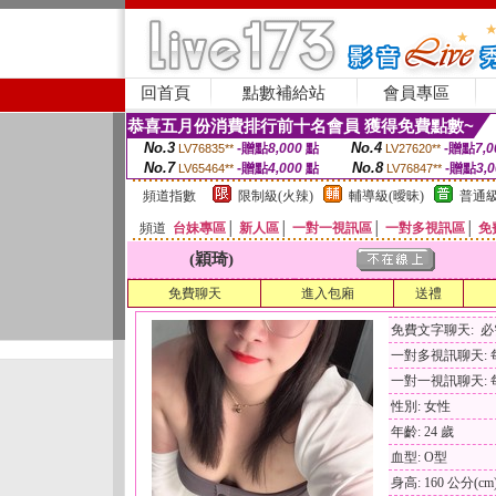
回首頁
點數補給站
會員專區
恭喜五月份消費排行前十名會員 獲得免費點數~
No.3
No.4
-贈點
8,000
點
-贈點
7,0
LV76835**
LV27620**
No.7
No.8
-贈點
4,000
點
-贈點
3,
LV65464**
LV76847**
頻道指數
限制級(火辣)
輔導級(曖昧)
普通級
頻道
台妹專區
│
新人區
│
一對一視訊區
│
一對多視訊區
│
免
(穎琦)
免費聊天
進入包廂
送禮
免費文字聊天: 
一對多視訊聊天: 每
一對一視訊聊天: 每
性別: 女性
年齡: 24 歲
血型: O型
身高: 160 公分(cm