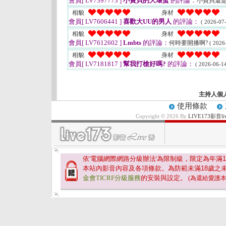
會員[ LV7397773 ]
小寶貝的大壞蛋
的評論：
小寶貝還是
相貌
身材
會員[ LV7606441 ]
喜歡大UU的男人
的評論：
( 2026-07-
相貌
身材
會員[ LV7612602 ]
Lmbts
的評論：
何時要開播啊?
( 2026
相貌
身材
會員[ LV7181817 ]
幫我打槍好嗎?
的評論：
( 2026-06-14
主持人個
使用條款
Copyright © 2026 By
LIVE173影
依'電腦網際網路分級辦法'為限制級，限定為年滿
1
本站內影音內容及各項條款。為防範未滿
18
歲之
金會TICRF分級服務
的安裝與設定。
(為還給愛護