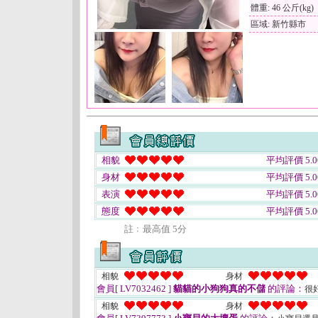
體重: 46 公斤(kg)
區域: 新竹縣市
相貌
平均評價 5.0
身材
平均評價 5.0
表演
平均評價 5.0
態度
平均評價 5.0
註﹕最高值 5分
相貌
身材
會員[ LV7032462 ]
貓貓的小狗狗真的不儲
的評論：
很
相貌
身材