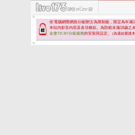
依'電腦網際網路分級辦法'為限制級，限定為年滿
1
本站內影音內容及各項條款。為防範未滿
18
歲之
金會TICRF分級服務
的安裝與設定。
(為還給愛護