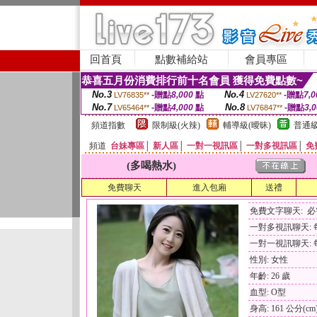
回首頁
點數補給站
會員專區
恭喜五月份消費排行前十名會員 獲得免費點數~
No.3
No.4
-贈點
8,000
點
-贈點
7,0
LV76835**
LV27620**
No.7
No.8
-贈點
4,000
點
-贈點
3,
LV65464**
LV76847**
頻道指數
限制級(火辣)
輔導級(曖昧)
普通級
頻道
台妹專區
│
新人區
│
一對一視訊區
│
一對多視訊區
│
免
(多喝熱水)
免費聊天
進入包廂
送禮
免費文字聊天: 
一對多視訊聊天: 每
一對一視訊聊天: 每
性別: 女性
年齡: 26 歲
血型: O型
身高: 161 公分(cm