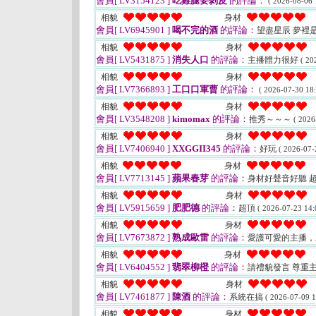
會員[ LV3154123 ]
吃雞腿要剝皮
的評論：
( 2026-08-06 
相貌
身材
會員[ LV6945901 ]
喝不完的酒
的評論：
望盡星辰 夢裡
相貌
身材
會員[ LV5431875 ]
消失人口
的評論：
主播體力很好
( 20
相貌
身材
會員[ LV7366893 ]
工口口軍曹
的評論：
( 2026-07-30 18:
相貌
身材
會員[ LV3548208 ]
kimomax
的評論：
推秀～～～
( 2026
相貌
身材
會員[ LV7406940 ]
XXGGII345
的評論：
好玩
( 2026-07-
相貌
身材
會員[ LV7713145 ]
蘋果春芽
的評論：
身材好聲音好聽 
相貌
身材
會員[ LV5915659 ]
肥肥德
的評論：
超頂
( 2026-07-23 14:
相貌
身材
會員[ LV7673872 ]
熟成歐雷
的評論：
愛護可愛的主播，
相貌
身材
會員[ LV6404552 ]
翡翠柳橙
的評論：
請禮貌發言 尊重
相貌
身材
會員[ LV7461877 ]
陳酒
的評論：
系統在搞
( 2026-07-09 1
相貌
身材