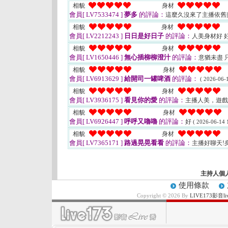
相貌
身材
會員[ LV7533474 ]
夢多
的評論：
這麼久沒來了主播依舊
相貌
身材
會員[ LV2212243 ]
日日是好日子
的評論：
人美身材好 
相貌
身材
會員[ LV1650446 ]
無心插柳柳澄汁
的評論：
意猶未盡 
相貌
身材
會員[ LV6913629 ]
給開司一罐啤酒
的評論：
( 2026-06-1
相貌
身材
會員[ LV3936175 ]
看見你的愛
的評論：
主播人美，遊戲
相貌
身材
會員[ LV6926447 ]
呼呼又嚕嚕
的評論：
好
( 2026-06-14 
相貌
身材
會員[ LV7365171 ]
路過晃晃看看
的評論：
主播好聊天!
主持人個
使用條款
Copyright © 2026 By
LIVE173影