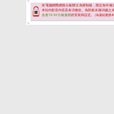
依'電腦網際網路分級辦法'為限制級，限定為年滿
1
本站內影音內容及各項條款。為防範未滿
18
歲之
金會TICRF分級服務
的安裝與設定。
(為還給愛護