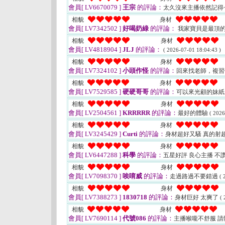
會員[ LV6670079 ]
王宗
的評論：
太久沒來主播依然記得
相貌
身材
會員[ LV7342502 ]
好喝奶綠
的評論：
我家寶貝是最頂的
相貌
身材
會員[ LV4818904 ]
JLJ
的評論：
( 2026-07-01 18:04:43 )
相貌
身材
會員[ LV7324102 ]
小頭作怪
的評論：
回來找老師，複習
相貌
身材
會員[ LV7529585 ]
硬硬哥哥
的評論：
可以來光顧的妹
相貌
身材
會員[ LV2504561 ]
KRRRRR
的評論：
最好的體驗
( 2026
相貌
身材
會員[ LV3245429 ]
Curti
的評論：
身材超好又騷 真的射
相貌
身材
會員[ LV6447288 ]
科學
的評論：
五星好評 良心主播 不
相貌
身材
會員[ LV7098370 ]
唉唷威
的評論：
走過路過不要錯過
( 
相貌
身材
會員[ LV7388273 ]
1830718
的評論：
身材巨好 太爽了
( 
相貌
身材
會員[ LV7690114 ]
代號086
的評論：
主播喉嚨不舒服 