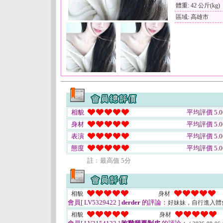
體重: 42 公斤(kg)
區域: 高雄市
相貌
平均評價 5.0
身材
平均評價 5.0
表演
平均評價 5.0
態度
平均評價 5.0
註﹕最高值 5分
相貌
身材
會員[ LV5329422 ]
derder
的評論：
好妹妹，自行進入體
相貌
身材