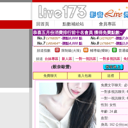
回首頁
點數補給站
會員專區
恭喜五月份消費排行前十名會員 獲得免費點數~
No.3
No.4
-贈點
8,000
點
-贈點
7,0
LV76835**
LV27620**
No.7
No.8
-贈點
4,000
點
-贈點
3,
LV65464**
LV76847**
頻道指數
限制級(火辣)
輔導級(曖昧)
普通級
頻道
台妹專區
│
新人區
│
一對一視訊區
│
一對多視訊區
│
免
(穀奈歐蕾)
免費聊天
進入包廂
送禮
免費文字聊天: 
一對多視訊聊天: 每
一對一視訊聊天: 每
性別: 女性
年齡: 24 歲
血型:
身高: 162 公分(cm