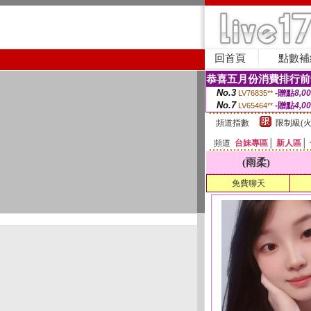
回首頁
點數補
恭喜五月份消費排行前
No.3
-贈點
8,0
LV76835**
No.7
-贈點
4,0
LV65464**
頻道指數
限制級(火
頻道
台妹專區
│
新人區
│
(雨柔)
免費聊天