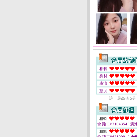
相貌
身材
表演
態度
註﹕最高值 5分
相貌
會員[ LV7104354 ]
洪
相貌
會員[ LV6310091 ]
小奇