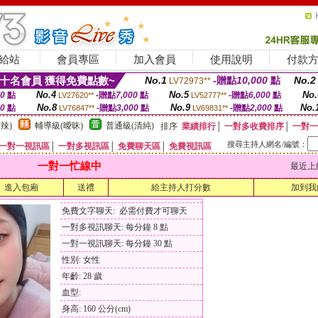
給站
會員專區
加入會員
使用說明
付款
十名會員 獲得免費點數~
No.1
-贈點
10,000
點
No.2
LV72973**
No.4
No.5
No.
00
點
-贈點
7,000
點
-贈點
6,000
點
LV27620**
LV52777**
No.8
No.9
No.
00
點
-贈點
3,000
點
-贈點
2,000
點
LV76847**
LV69831**
辣)
輔導級(曖昧)
普通級(清純)
排序
業績排行
│
一對多收費排序
│
一對一
搜尋主持人網名/編號：
一對一視訊區
│
一對多視訊區
│
免費聊天區
│
免費視訊區
一對一忙線中
最近上線時間
進入包廂
送禮
給主持人打分數
加到我
免費文字聊天: 必需付費才可聊天
一對多視訊聊天: 每分鐘 8 點
一對一視訊聊天: 每分鐘 30 點
性別: 女性
年齡: 28 歲
血型:
身高: 160 公分(cm)