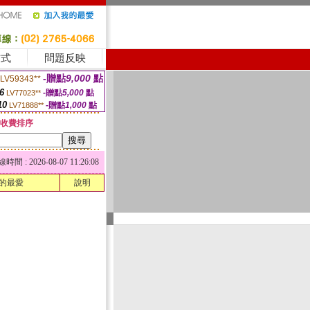
方式
問題反映
-贈點
9,000
點
LV59343**
6
-贈點
5,000
點
LV77023**
10
-贈點
1,000
點
LV71888**
收費排序
 : 2026-08-07 11:26:08
的最愛
說明